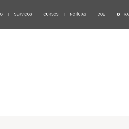
IO
SERVIÇOS
CURSOS
NOTÍCIAS
DOE
TRA
Home
/
1330