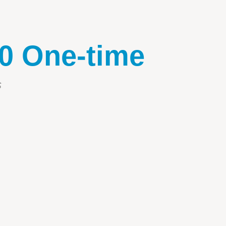
0 One-time
s